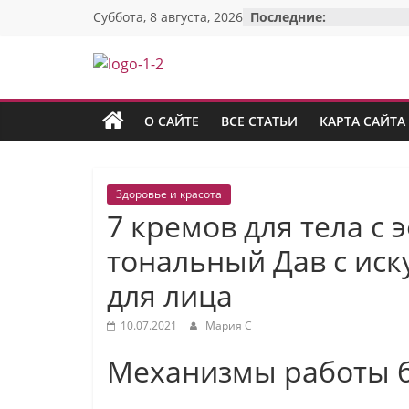
Перейти
Суббота, 8 августа, 2026
Последние:
к
содержимому
Красотка:
женский
О САЙТЕ
ВСЕ СТАТЬИ
КАРТА САЙТА
сайт
Здоровье и красота
7 кремов для тела с 
О
Моде,
тональный Дав с ис
стиле
для лица
и
красоте:
10.07.2021
Мария С
только
полезные
Механизмы работы 
советы
для