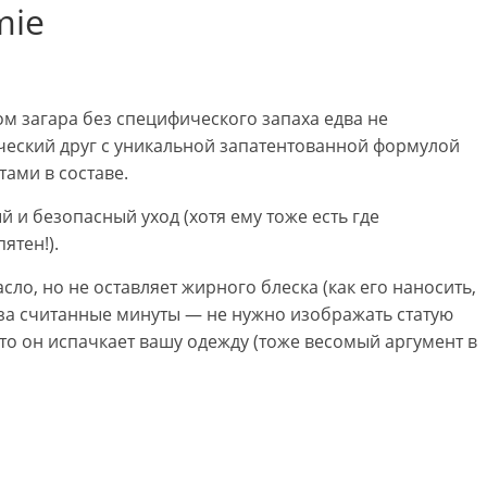
mie
ом загара без специфического запаха едва не
ческий друг с уникальной запатентованной формулой
тами в составе.
 и безопасный уход (хотя ему тоже есть где
ятен!).
ло, но не оставляет жирного блеска (как его наносить,
я за считанные минуты — не нужно изображать статую
то он испачкает вашу одежду (тоже весомый аргумент в