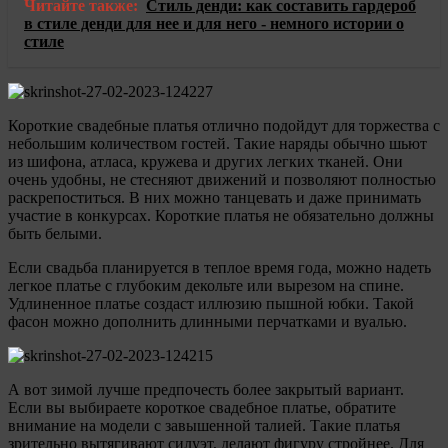
Читайте также:
Стиль денди: как составить гардероб
в стиле денди для нее и для него - немного истории о
стиле
Короткие свадебные платья отлично подойдут для торжества с
небольшим количеством гостей. Такие наряды обычно шьют
из шифона, атласа, кружева и других легких тканей. Они
очень удобны, не стесняют движений и позволяют полностью
раскрепоститься. В них можно танцевать и даже принимать
участие в конкурсах. Короткие платья не обязательно должны
быть белыми.
Если свадьба планируется в теплое время года, можно надеть
легкое платье с глубоким декольте или вырезом на спине.
Удлиненное платье создаст иллюзию пышной юбки. Такой
фасон можно дополнить длинными перчатками и вуалью.
А вот зимой лучше предпочесть более закрытый вариант.
Если вы выбираете короткое свадебное платье, обратите
внимание на модели с завышенной талией. Такие платья
зрительно вытягивают силуэт, делают фигуру стройнее. Для