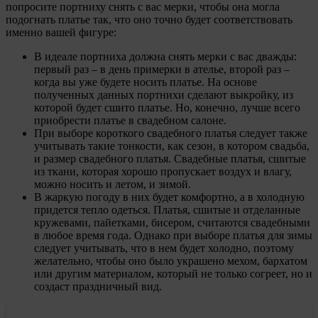
попросите портниху снять с вас мерки, чтобы она могла
подогнать платье так, что оно точно будет соответствовать
именно вашей фигуре:
В идеале портниха должна снять мерки с вас дважды:
первый раз – в день примерки в ателье, второй раз –
когда вы уже будете носить платье. На основе
полученных данных портнихи сделают выкройку, из
которой будет сшито платье. Но, конечно, лучше всего
приобрести платье в свадебном салоне.
При выборе короткого свадебного платья следует также
учитывать такие тонкости, как сезон, в котором свадьба,
и размер свадебного платья. Свадебные платья, сшитые
из ткани, которая хорошо пропускает воздух и влагу,
можно носить и летом, и зимой.
В жаркую погоду в них будет комфортно, а в холодную
придется тепло одеться. Платья, сшитые и отделанные
кружевами, пайетками, бисером, считаются свадебными
в любое время года. Однако при выборе платья для зимы
следует учитывать, что в нем будет холодно, поэтому
желательно, чтобы оно было украшено мехом, бархатом
или другим материалом, который не только согреет, но и
создаст праздничный вид.