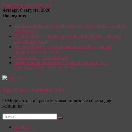
Перейти к содержимому
Четверг, 6 августа, 2026
Последние:
Ткани с принтами для интерьера: идеи декора и советы
по выбору
Курс валюты — партнёр, который забирает долю без
предупреждения
Медцентр МРТ в Москве цены и выбор лучших
медицинских центров
Свет погас — кто поможет
Ремонт теплообменника газовой колонки для
оптимальной работы системы
Красотка: женский сайт
О Моде, стиле и красоте: только полезные советы для
женщины
О сайте