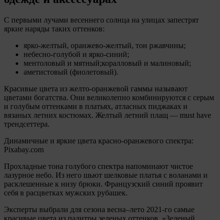
С первыми лучами весеннего солнца на улицах запестрят
яркие наряды таких оттенков:
ярко-желтый, оранжево-желтый, тон ржавчины;
небесно-голубой и ярко-синий;
ментоловый и мятный;коралловый и малиновый;
аметистовый (фиолетовый).
Красивые цвета из желто-оранжевой гаммы называют
цветами богатства. Они великолепно комбинируются с серым
и голубым оттенками в платьях, атласных пиджаках и
вязаных летних костюмах. Желтый летний плащ — must have
трендсеттера.
Динамичные и яркие цвета красно-оранжевого спектра:
Pixabay.com
Прохладные тона голубого спектра напоминают чистое
лазурное небо. Из него шьют шелковые платья с воланами и
расклешенные к низу брюки. Французский синий проявит
себя в расцветках мужских рубашек.
Эксперты выбрали для сезона весна–лето 2021-го самые
красивые цвета из палитры зеленых оттенков. «Зеленый