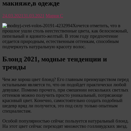
макияже,в одежде
только
полезные
советы
24.03.2021
31.03.2021
Мария С
для
женщины
Хочется отметить, что в
прошлое ушли столь неестественные цвета, как белоснежный,
пепельный и ядовито-желтый. В этом году предпочтение
отдается природным, естественным оттенкам, способным
подчеркнуть натуральную красоту волос.
Блонд 2021, модные тенденции и
тренды
Чем же хорош цвет блонд? Его главным преимуществом перед
остальными является то, что он подойдет практически любой
девушке. Помимо прочего, при смешении нескольких светлых
оттенков можно получить просто уникальный, потрясающе
красивый цвет. Конечно, самостоятельно создать подобный
шедевр вряд ли получится, это под силу только опытным
специалистам.
Особой популярностью сейчас пользуется натуральный блонд.
На этот цвет сейчас переходят множество голливудских звезд.