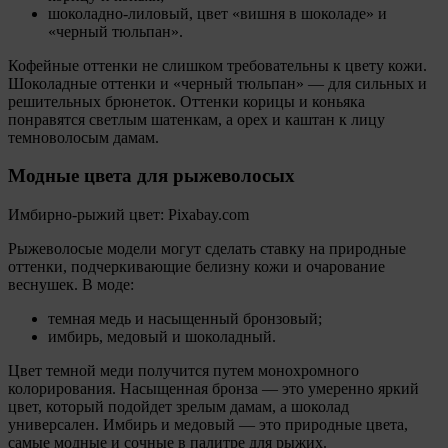
шоколадно-лиловый, цвет «вишня в шоколаде» и
«черный тюльпан».
Кофейные оттенки не слишком требовательны к цвету кожи.
Шоколадные оттенки и «черный тюльпан» — для сильных и
решительных брюнеток. Оттенки корицы и коньяка
понравятся светлым шатенкам, а орех и каштан к лицу
темноволосым дамам.
Модные цвета для рыжеволосых
Имбирно-рыжий цвет: Pixabay.com
Рыжеволосые модели могут сделать ставку на природные
оттенки, подчеркивающие белизну кожи и очарование
веснушек. В моде:
темная медь и насыщенный бронзовый;
имбирь, медовый и шоколадный.
Цвет темной меди получится путем монохромного
колорирования. Насыщенная бронза — это умеренно яркий
цвет, который подойдет зрелым дамам, а шоколад
универсален. Имбирь и медовый — это природные цвета,
самые модные и сочные в палитре для рыжих.