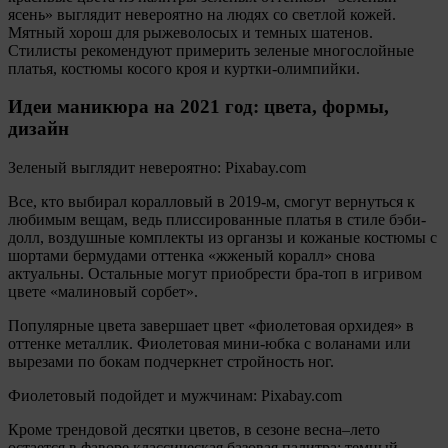
ясень» выглядит невероятно на людях со светлой кожей.
Мятный хорош для рыжеволосых и темных шатенов.
Стилисты рекомендуют примерить зеленые многослойные
платья, костюмы косого кроя и куртки-олимпийки.
Идеи маникюра на 2021 год: цвета, формы,
дизайн
Зеленый выглядит невероятно: Pixabay.com
Все, кто выбирал коралловый в 2019-м, смогут вернуться к
любимым вещам, ведь плиссированные платья в стиле бэби-
долл, воздушные комплекты из органзы и кожаные костюмы с
шортами бермудами оттенка «жженый коралл» снова
актуальны. Остальные могут приобрести бра-топ в игривом
цвете «малиновый сорбет».
Популярные цвета завершает цвет «фиолетовая орхидея» в
оттенке металлик. Фиолетовая мини-юбка с воланами или
вырезами по бокам подчеркнет стройность ног.
Фиолетовый подойдет и мужчинам: Pixabay.com
Кроме трендовой десятки цветов, в сезоне весна–лето
остается в фаворе классическая базовая палитра: темный