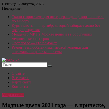
Перейти
Пятница, 7 августа, 2026
к
Последние:
содержимому
Ткани с принтами для интерьера: идеи декора и советы
по выбору
Курс валюты — партнёр, который забирает долю без
предупреждения
Медцентр МРТ в Москве цены и выбор лучших
медицинских центров
Свет погас — кто поможет
Ремонт теплообменника газовой колонки для
оптимальной работы системы
Красотка:
О сайте
женский
Все статьи
сайт
Карта сайта
Контакты
О
Моде,
Мода и стиль
стиле
и
Модные цвета 2021 года — в прическе,
красоте: