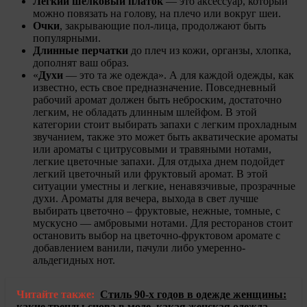
Легкий шелковый платок
— это аксессуар, который
можно повязать на голову, на плечо или вокруг шеи.
Очки
, закрывающие пол-лица, продолжают быть
популярными.
Длинные перчатки
до плеч из кожи, органзы, хлопка,
дополнят ваш образ.
«
Духи
— это та же одежда». А для каждой одежды, как
известно, есть свое предназначение. Повседневный
рабочий аромат должен быть неброским, достаточно
легким, не обладать длинным шлейфом. В этой
категории стоит выбирать запахи с легким прохладным
звучанием, также это может быть акватические ароматы
или ароматы с цитрусовыми и травяными нотами,
легкие цветочные запахи. Для отдыха днем подойдет
легкий цветочный или фруктовый аромат. В этой
ситуации уместны и легкие, ненавязчивые, прозрачные
духи. Ароматы для вечера, выхода в свет лучше
выбирать цветочно – фруктовые, нежные, томные, с
мускусно — амбровыми нотами. Для ресторанов стоит
остановить выбор на цветочно-фруктовом аромате с
добавлением ванили, пачули либо умеренно-
альдегидных нот.
Читайте также:
Стиль 90-х годов в одежде женщины:
какие тренды снова в моде, какая женская одежда