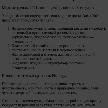
Модные тренды 2021 года в одежде, обуви, аксессуарах
Холодный сезон определяет свои модные цвета. Зима 2021
предлагает трендовую палитру:
Янтарно-оранжевый, приглушенный красный («самба»),
песочный и припыленный розовый, красно-
коричневый, нюдово-розовый, темно-красный —
«гелиотроп».
Классический синий и цвет морской волны.
Ультрамариновый зеленый и черно-зеленый.
Желто-лаймовый и оттенок желтого, получивший
название «золотой урожай».
Бодрящий ягодный и пурпурно-фиолетовый
(«маджента»).
В моде все оттенки красного: Pixabay.com
Первая группа цветов — это динамика, страсть и
чувственность, женственность и природное обаяние. Они
лучатся энергией и стимулируют творчество.
Стилисты рекомендуют добавить в гардероб теплую красную
юбку-карандаш или бархатное платье макси. Тем, кто не