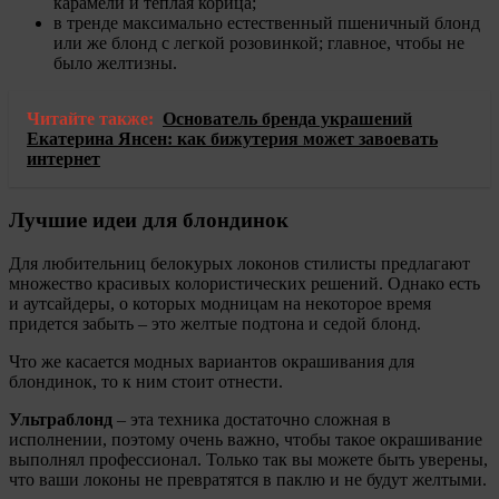
карамели и теплая корица;
в тренде максимально естественный пшеничный блонд
или же блонд с легкой розовинкой; главное, чтобы не
было желтизны.
Читайте также:
Основатель бренда украшений
Екатерина Янсен: как бижутерия может завоевать
интернет
Лучшие идеи для блондинок
Для любительниц белокурых локонов стилисты предлагают
множество красивых колористических решений. Однако есть
и аутсайдеры, о которых модницам на некоторое время
придется забыть – это желтые подтона и седой блонд.
Что же касается модных вариантов окрашивания для
блондинок, то к ним стоит отнести.
Ультраблонд
– эта техника достаточно сложная в
исполнении, поэтому очень важно, чтобы такое окрашивание
выполнял профессионал. Только так вы можете быть уверены,
что ваши локоны не превратятся в паклю и не будут желтыми.