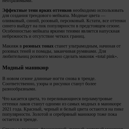
неотразимыми.
Эффектные тени ярких оттенков
необходимо использовать
для создания трендового мейкапа. Модные цвета —
оливковый, синий, розовый, персиковый. Кстати, все оттенки
синего выйдут на пик популярности в предстоящем сезоне.
Особенностью мейкапа яркими тенями является напускная
небрежность и отсутствие четких границ.
Макияж в
розовых тонах
станет ультрамодным, начиная от
розовых теней и помады, заканчивая румянами. Для
любительниц розового можно сделать макияж «total pink».
Модный маникюр
В новом сезоне длинные ногти снова в тренде.
Соответственно, узоры и рисунки станут более
разнообразными.
Что касается цвета, то переливающиеся перламутровые
оттенки лаков станут одними из самых модных в маникюре
2021 года. Красный, черный и белый цвета остаются на пике
популярности. Золотой и серебряный маникюр тоже пока
остается в тренде.