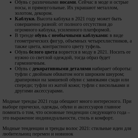
Обувь с различными
носами
. Сейчас в моде и острые
носы, и прямоугольные. Их украшают металлом,
золотом, декором.
Каблуки.
Высота каблука в 2021 году может быть
совершенно разной: от полного отсутствия до
огромного каблука, усиленного платформой.
В тренде
обувь с необычными каблуками:
в виде
геометрических фигур, объемных четырехлистников, а
также цвета, контрастного цвету туфель.
Обувь
белого цвета
ворвется в моду в 2021. Носить ее
нужно со светлой одеждой, тогда образ будет
гармоничным.
Обувь с
декоративными деталями
набирает обороты:
туфли с двойным обхватом ноги широким шнуром;
драпировки на замшевой обуви с завязками сзади или
спереди; туфли из жатой кожи; туфли с висюльками и
другими аксессуарами.
Модные тренды 2021 года обещают много интересного. При
выборе прически, одежды, обуви и аксессуаров главное
помнить о том, что основные тенденции следующего года –
это выражение индивидуальности, стиль и комфорт.
Модные тенденции и тренды волос 2021: стильные идеи для
любительниц перемен и новинок