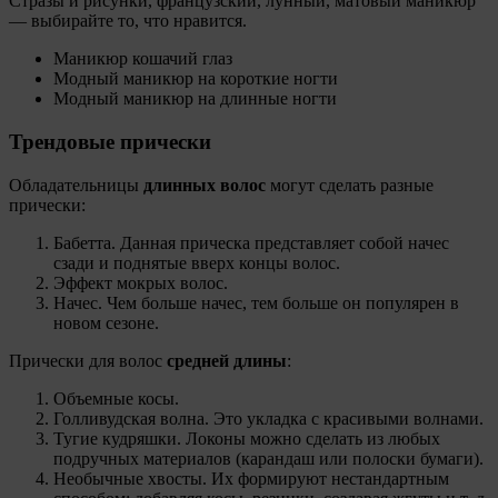
Стразы и рисунки, французский, лунный, матовый маникюр
— выбирайте то, что нравится.
Маникюр кошачий глаз
Модный маникюр на короткие ногти
Модный маникюр на длинные ногти
Трендовые прически
Обладательницы
длинных волос
могут сделать разные
прически:
Бабетта. Данная прическа представляет собой начес
сзади и поднятые вверх концы волос.
Эффект мокрых волос.
Начес. Чем больше начес, тем больше он популярен в
новом сезоне.
Прически для волос
средней длины
:
Объемные косы.
Голливудская волна. Это укладка с красивыми волнами.
Тугие кудряшки. Локоны можно сделать из любых
подручных материалов (карандаш или полоски бумаги).
Необычные хвосты. Их формируют нестандартным