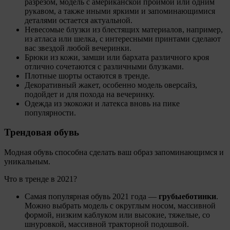
разрезом, модель с американской проймой или одним
рукавом, а также иными яркими и запоминающимися
деталями остается актуальной.
Невесомые блузки из блестящих материалов, например,
из атласа или шелка, с интересными принтами сделают
вас звездой любой вечеринки.
Брюки из кожи, замши или бархата различного кроя
отлично сочетаются с различными блузками.
Плотные шорты остаются в тренде.
Декоративный жакет, особенно модель оверсайз,
подойдет и для похода на вечеринку.
Одежда из экокожи и латекса вновь на пике
популярности.
Трендовая обувь
Модная обувь способна сделать ваш образ запоминающимся и
уникальным.
Что в тренде в 2021?
Самая популярная обувь 2021 года —
грубые
ботинки
.
Можно выбрать модель с округлым носом, массивной
формой, низким каблуком или высокие, тяжелые, со
шнуровкой, массивной тракторной подошвой.