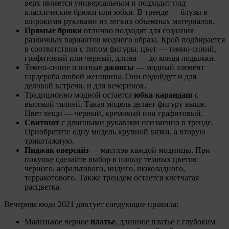
верх является универсальным и подходит под
классические брюки или юбки. В тренде — блузы в
широкими рукавами из легких объемных материалов.
Прямые брюки
отлично подходят для создания
различных вариантов модного образа. Крой подбирается
в соответствии с типом фигуры, цвет — темно-синий,
графитовый или черный, длина — до конца лодыжки.
Темно-синие плотные
джинсы
— модный элемент
гардероба любой женщины. Они подойдут и для
деловой встречи, и для вечеринок.
Традиционно модной остается
юбка-карандаш
с
высокой талией. Такая модель делает фигуру выше.
Цвет вещи — черный, кремовый или графитовый.
Свитшот
с длинными рукавами неизменно в тренде.
Приобретите одну модель крупной вязки, а вторую
трикотажную.
Пиджак оверсайз
— мастхэв каждой модницы. При
покупке сделайте выбор в пользу темных цветов:
черного, асфальтового, индиго, шоколадного,
терракотового. Также трендом остается клетчатая
расцветка.
Вечерняя мода 2021 диктует следующие правила:
Маленькое черное
платье
, длинное платье с глубоким