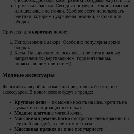
способом: добавляя косы, резинки, создавая жгуты и т. д.
Прическа с бантом. Сегодня популярны узкие атласные
или шелковые ленточки. Удобнее всего использовать
бантики, которыми украшены резинки, заколки или
ободки.
Прически для
коротких волос
:
Использование декора. Особенно популярны яркие
ободки.
Косы. На коротких волосах косы плетутся в разных
направлениях (вертикальном, горизонтальном,
опоясывающим плетением).
Модные аксессуары
Женский гардероб невозможно представить без модных
аксессуаров. В новом сезоне будут в тренде:
Крупные цепи
— их можно носить на шее, крепить на
сумках и солнцезащитных очках.
Модные клатчи
из мягкой кожи.
Массивный ремень-баска
смотрится очень красиво и с
верхней одеждой, и с летним платьем.
Массивная пряжка
на пике популярности.