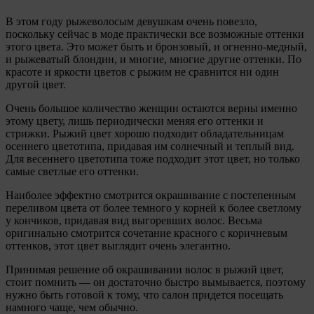
В этом году рыжеволосым девушкам очень повезло,
поскольку сейчас в моде практически все возможные оттенки
этого цвета. Это может быть и бронзовый, и огненно-медный,
и рыжеватый блондин, и многие, многие другие оттенки. По
красоте и яркости цветов с рыжим не сравнится ни один
другой цвет.
Очень большое количество женщин остаются верны именно
этому цвету, лишь периодически меняя его оттенки и
стрижки. Рыжий цвет хорошо подходит обладательницам
осеннего цветотипа, придавая им солнечный и теплый вид.
Для весеннего цветотипа тоже подходит этот цвет, но только
самые светлые его оттенки.
Наиболее эффектно смотрится окрашивание с постепенным
переливом цвета от более темного у корней к более светлому
у кончиков, придавая вид выгоревших волос. Весьма
оригинально смотрится сочетание красного с коричневым
оттенков, этот цвет выглядит очень элегантно.
Принимая решение об окрашивании волос в рыжий цвет,
стоит помнить — он достаточно быстро вымывается, поэтому
нужно быть готовой к тому, что салон придется посещать
намного чаще, чем обычно.