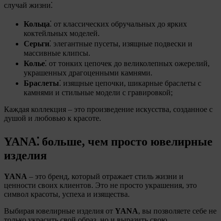
случай жизни⁚
Кольца
⁚ от классических обручальных до ярких
коктейльных моделей.
Серьги
⁚ элегантные пусеты, изящные подвески и
массивные клипсы.
Колье
⁚ от тонких цепочек до великолепных ожерелий,
украшенных драгоценными камнями.
Браслеты
⁚ изящные цепочки, шикарные браслеты с
камнями и стильные модели с гравировкой;
Каждая коллекция – это произведение искусства, созданное с
душой и любовью к красоте.
YANA⁚ больше, чем просто ювелирные
изделия
YANA
– это бренд, который отражает стиль жизни и
ценности своих клиентов. Это не просто украшения, это
символ красоты, успеха и изящества.
Выбирая ювелирные изделия от
YANA
, вы позволяете себе не
только украсить свой образ, но и выразить свою