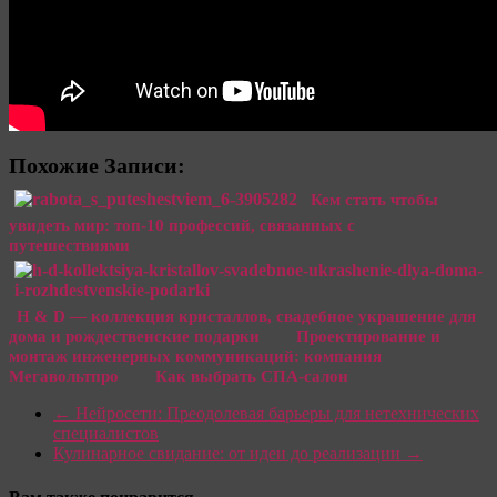
Похожие Записи:
Кем стать чтобы
увидеть мир: топ-10 профессий, связанных с
путешествиями
H & D — коллекция кристаллов, свадебное украшение для
дома и рождественские подарки
Проектирование и
монтаж инженерных коммуникаций: компания
Мегавольтпро
Как выбрать СПА-салон
←
Нейросети: Преодолевая барьеры для нетехнических
специалистов
Кулинарное свидание: от идеи до реализации
→