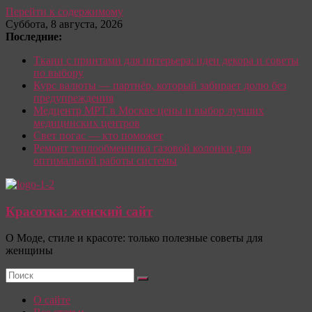
Перейти к содержимому
Суббота, 8 августа, 2026
Последние:
Ткани с принтами для интерьера: идеи декора и советы
по выбору
Курс валюты — партнёр, который забирает долю без
предупреждения
Медцентр МРТ в Москве цены и выбор лучших
медицинских центров
Свет погас — кто поможет
Ремонт теплообменника газовой колонки для
оптимальной работы системы
Красотка: женский сайт
О Моде, стиле и красоте: только полезные советы для
женщины
О сайте