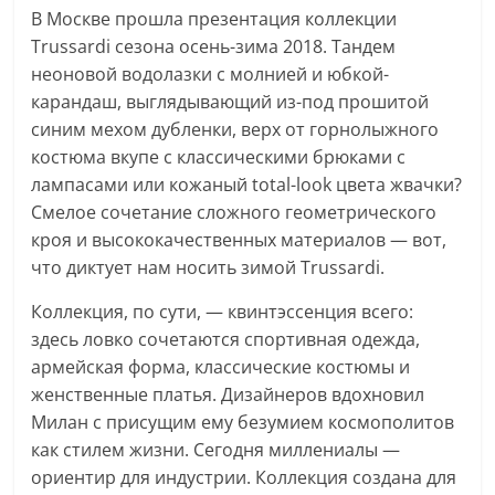
для
В Москве прошла презентация коллекции
женщины
Trussardi сезона осень-зима 2018. Тандем
неоновой водолазки с молнией и юбкой-
карандаш, выглядывающий из-под прошитой
синим мехом дубленки, верх от горнолыжного
костюма вкупе с классическими брюками с
лампасами или кожаный total-look цвета
жвачки?
Смелое сочетание сложного геометрического
кроя и высококачественных материалов — вот,
что диктует нам носить зимой Trussardi.
Коллекция, по сути, — квинтэссенция всего:
здесь ловко сочетаются спортивная одежда,
армейская форма, классические костюмы и
женственные платья. Дизайнеров вдохновил
Милан с присущим ему безумием космополитов
как стилем жизни. Сегодня миллениалы —
ориентир для индустрии. Коллекция создана для