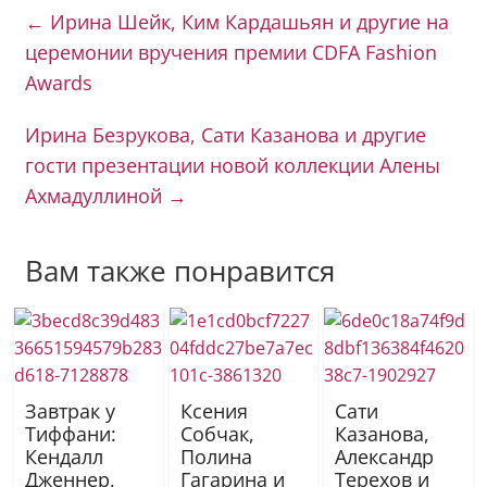
←
Ирина Шейк, Ким Кардашьян и другие на
церемонии вручения премии CDFA Fashion
Awards
Ирина Безрукова, Сати Казанова и другие
гости презентации новой коллекции Алены
Ахмадуллиной
→
Вам также понравится
Завтрак у
Ксения
Сати
Тиффани:
Собчак,
Казанова,
Кендалл
Полина
Александр
Дженнер,
Гагарина и
Терехов и