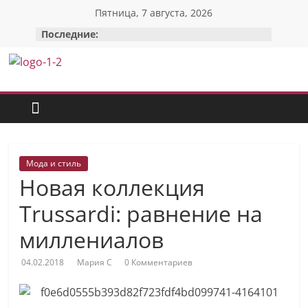
Перейти
Пятница, 7 августа, 2026
к
Последние:
содержимому
Красотка:
женский
сайт
Мода и стиль
Новая коллекция
О
Моде,
Trussardi: равнение на
стиле
миллениалов
и
красоте:
04.02.2018
Мария С
0 Комментариев
только
полезные
советы