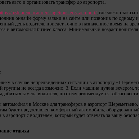
вать авто и организовать трансфер до аэропорта.
https://msk.arendacar.ru/uslugi/transfer-v-aeroport/
, где можно заказа
полнив онлайн-форму заявки на сайте или позвонив по одному из
ченный день водитель приедет точно в назначенное время на аре
са и автомобиля бизнес-класса. Минимальный возраст водителя 
:
кольку в случае непредвиденных ситуаций в аэропорту «Шереметь
й группы не всегда возможно. 3. Если машина нужна вечером, то
надобиться замена водителя, поэтому рекомендуется заблаговести
ы автомобиля в Москве для трансферов в аэропорт Шереметьево,
угам будет предоставлен комфортный автомобиль, оборудованны
в аэропорт с водителем, который будет отвечать за вашу безопа
вание отдыха