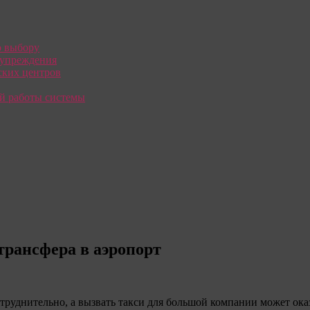
о выбору
дупреждения
ких центров
й работы системы
трансфера в аэропорт
труднительно, а вызвать такси для большой компании может ока