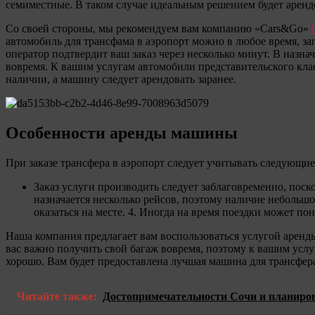
семиместные. В таком случае идеальным решением будет арендо
женщины
Со своей стороны, мы рекомендуем вам компанию «Cars&Go»
автомобиль для трансфама в аэропорт можно в любое время, за
оператор подтвердит ваш заказ через несколько минут. В назна
вовремя. К вашим услугам автомобили представительского клас
наличии, а машину следует арендовать заранее.
Особенности аренды машины
При заказе трансфера в аэропорт следует учитывать следующие
Заказ услуги производить следует заблаговременно, пос
назначается несколько рейсов, поэтому наличие небольшо
оказаться на месте. 4. Иногда на время поездки может по
Наша компания предлагает вам воспользоваться услугой аренд
вас важно получить свой багаж вовремя, поэтому к вашим усл
хорошо. Вам будет предоставлена лучшая машина для трансфера 
Читайте также:
Достопримечательности Сочи и планиро