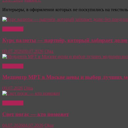
Интерьеры, в оформлении которых не поскупились на текстиль
Интересно
Курс валюты — партнёр, который забирает долю
09.07.2026
09.07.2026
Olga
Интересно
Медцентр МРТ в Москве цены и выбор лучших м
09.07.2026
Olga
Интересно
Свет погас — кто поможет
04.07.2026
04.07.2026
Olga