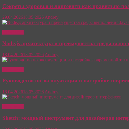
Секреты здоровья и лонгевити как правильно п
29.04.2026
18.05.2026
Andrey
Интересно
Node.js архитектура и преимущества среды выпол
18.04.2026
18.05.2026
Andrey
Интересно
Руководство по эксплуатации и настройке соврем
18.04.2026
18.05.2026
Andrey
Интересно
Sketch: мощный инструмент для дизайнеров инте