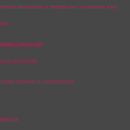
олучать витамины и минералы с помощью еды
нения JavaScript
енной техники и электроники
рфейсов