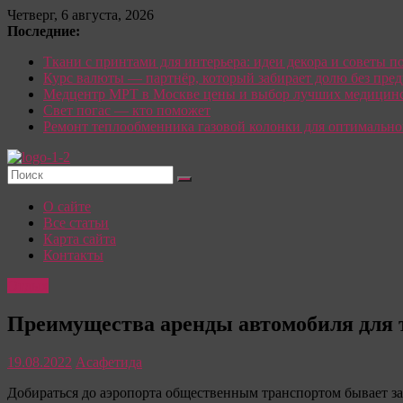
Перейти
Четверг, 6 августа, 2026
к
Последние:
содержимому
Ткани с принтами для интерьера: идеи декора и советы п
Курс валюты — партнёр, который забирает долю без пре
Медцентр МРТ в Москве цены и выбор лучших медицинс
Свет погас — кто поможет
Ремонт теплообменника газовой колонки для оптимально
Красотка:
О сайте
женский
Все статьи
сайт
Карта сайта
Контакты
О
Моде,
Отдых
стиле
и
Преимущества аренды автомобиля для 
красоте:
только
19.08.2022
Асафетида
полезные
советы
Добираться до аэропорта общественным транспортом бывает за
для