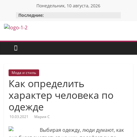
Перейти
Понедельник, 10 августа, 2026
к
Последние:
содержимому
Красотка:
женский
сайт
Мода и стиль
Как определить
О
Моде,
характер человека по
стиле
одежде
и
красоте:
10.03.2021
Мария С
только
полезные
Выбирая одежду, люди думают, как
советы