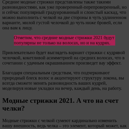
Средние модные стрижки представлены также такими
разновидностями, как уже проверенный-перепроверенный, но
и сейчас популярный градуированный и слоистый каскад, что
можно выполнить с челкой на две стороны в чуть удлиненном
варианте, милой густой челочкой до чуть ниже бровей, если
она вам к лицу.
Отметим, что средние модные стрижки 2021 будут
популярны не только на волосах, но и на кудрях.
Привлекательно будет выглядеть вариант стрижки с кудрявой
челочкой, кокетливой асимметрией на средних волосах, что в
сочетании с удачным окрашиванием произведет вау эффект.
Благодаря специальным средствам, что подчеркивают
природный блеск волос и акцентируют структуру локона, вы
всегда сможете менять разновидность ваших кудрей,
моделируя новые укладки на вечер, каждый день, на работу.
Модные стрижки 2021. А что на счет
челки?
Модные стрижки с челкой сумеют кардинально изменить
вашу внешность, ведь челка – это элемент, который может, как