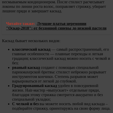
несмываемым кондиционером. После стилист расчесывает
локоны по линии роста волос, поправляет стрижку, убирает
лишние пряди и завершает каскад.
Читайте также:
Лучшие платья церемонии
"Оскар-2018": от бездонной синевы до нежной пастели
Каскад бывает нескольких видов:
классический каскад
— самый распространенный, его
главные особенности — плавные переходы и легкая
градация; классический каскад можно носить с челкой и
без;
рваный каскад
создают с помощью специальной
парикмахерской бритвы: стилист небрежно разрывает
инструментом кончики. Степень разрывов может
варьироваться от легкой до глубокой.
Градуированный каскад
удобен в повседневной
жизни. Hair-мастер «выпускает» отдельные пряди,
благодаря этому стрижка смотрится аккуратно и без
специальной укладки;
С челкой и без
вы можете носить любой вид каскада –
подбирайте стрижку, ориентируясь на свою форму лица.