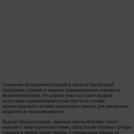
.
Главными экспериментаторами в области бьюти-идей
трендовых стрижек и модных парикмахерских новшеств
являются блогеры, что держат руку на пульсе модной
индустрии парикмахерского мастерства и готовы
демонстрировать лучшие тенденции стрижек для дам разных
возрастов и типов внешности.
Будучи трендсеттерами, мировые бьюти-блогеры станут
нашими с вами вдохновителями, представляя топовые тренды
стрижек в любой длине прядок. Супермодные образы со