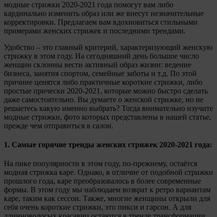
модные стрижки 2020-2021 года помогут вам либо
кардинально изменить образ или же внесут незначительные
корректировки. Предлагаем вам вдохновиться стильными
примерами женских стрижек и последними трендами.
Удобство – это главный критерий, характеризующий женскую
стрижку в этом году. На сегодняшний день большое число
женщин склонны вести активный образ жизни: ведение
бизнеса, занятия спортом, семейные заботы и т.д. По этой
причине ценятся либо практичные короткие стрижки, либо
простые прически 2020-2021, которые можно быстро сделать
даже самостоятельно. Вы думаете о женской стрижке, но не
решаетесь какую именно выбрать? Тогда внимательно изучите
модные стрижки, фото которых представлены в нашей статье,
прежде чем отправиться в салон.
1. Самые горячие тренды женских стрижек 2020-2021 года:
На пике популярности в этом году, по-прежнему, остаётся
модная стрижка каре. Однако, в отличие от подобной стрижки
прошлого года, каре преобразовалось в более современные
формы. В этом году мы наблюдаем возврат к ретро вариантам
каре, таким как сессон. Также, многие женщины открыли для
себя очень короткие стрижки, это пикси и гарсон. А для
длинноволосых красавиц остаются в тренде трансформации