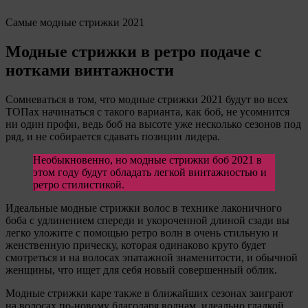
Самые модные стрижки 2021
Модные стрижки в ретро подаче с
нотками винтажности
Сомневаться в том, что модные стрижки 2021 будут во всех
ТОПах начинаться с такого варианта, как боб, не усомнится
ни один профи, ведь боб на высоте уже несколько сезонов под
ряд, и не собирается сдавать позиции лидера.
Необыкновенно, но модные стрижки боб 2021 в
этом году будут обладать легкой винтажностью и
ретро стилистикой.
Идеальные модные стрижки волос в технике лаконичного
боба с удлинением спереди и укороченной длиной сзади вы
легко уложите с помощью ретро волн в очень стильную и
женственную прическу, которая одинаково круто будет
смотреться и на волосах эпатажной знаменитости, и обычной
женщины, что ищет для себя новый совершенный облик.
Модные стрижки каре также в ближайших сезонах заиграют
на волосах по-новому благодаря волнам, идеально гладкой