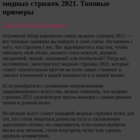
модных стрижек 2021. Топовые
только
полезные
примеры
советы
для
12.03.2021
14.03.2021
Мария С
женщины
Огромный обзор вариантов самых модных стрижек 2021 —
все топовые примеры вы найдете в этой статье. Но начнем с
того, что спросим у вас, Вы задумываетесь над тем, чтобы
обновить свой облик, желаете стать нежной, дерзкой,
загадочной, милой, эпатажной или необычной? Тогда вас,
несомненно, заинтересуют модные стрижки 2021, которые
станут спасательным кругом на пути самых сложных и
смелых изменений в вашей внешности и в вашей жизни.
Если разобраться с основными направлениями
парикмахерского искусства, можно отменить, что модные
стрижки 2021 удовлетворят вкусы женщин с самым разным
типом и длиной волос.
Но больше всего станут находкой модные стрижки волос для
тех, кто готов лишиться длины на пути к составлению
идеального облика, не сокрушается, если нужно выбрить
виски или затылок, готов подстричь челку или сделать
дерзкую асимметрию.