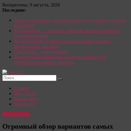
Перейти
Воскресенье, 9 августа, 2026
к
Последние:
содержимому
Ткани с принтами для интерьера: идеи декора и советы
по выбору
Курс валюты — партнёр, который забирает долю без
предупреждения
Медцентр МРТ в Москве цены и выбор лучших
медицинских центров
Свет погас — кто поможет
Ремонт теплообменника газовой колонки для
оптимальной работы системы
Красотка:
О сайте
женский
Все статьи
сайт
Карта сайта
Контакты
О
Моде,
Мода и стиль
стиле
и
Огромный обзор вариантов самых
красоте: