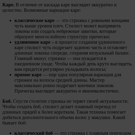
Каре.
В отличие от каскада каре выглядит аккуратно и
целостно. Возможные вариации каре:
классическое каре
— это стрижка с ровными концами
чуть выше уровня плеч. Стилист может выпрямить
локоны или создать небрежные завитки, которые
образуют многослойную структуру прически;
удлиненное каре –
в процессе создания удлиненного
каре стилист чуть подрезает заднюю часть и оставляет
длинные локоны спереди, сохраняя визуальный баланс.
Главный минус стрижки — она нуждается в
ежедневном уходе. Чтобы каждый день круто выглядеть,
вам придется регулярно укладывать волосы;
прямое каре
— еще одна популярная вариация для
стрижки на волосы средней длины. Мастер
максимально ровно подрезает кончики локонов.
Прическа выглядит аккуратно и минималистично.
Боб.
Спустя столетие стрижка не теряет своей актуальности.
Чтобы создать боб, стилист делает плавный переход от
длинных прядей к более коротким. Такая техника помогает
добиться дополнительного объема волос у макушки. Какой
бывает боб:
классический боб
— это стрижка с плавным переходом