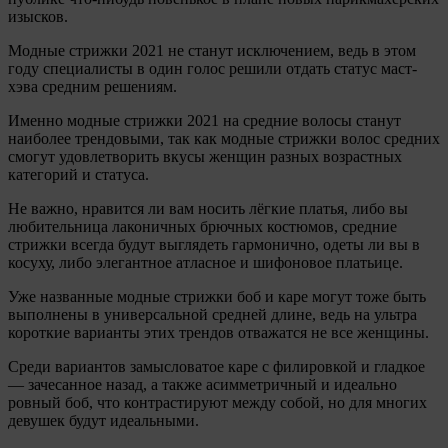
изысков.
Модные стрижки 2021 не станут исключением, ведь в этом
году специалисты в один голос решили отдать статус маст-
хэва средним решениям.
Именно модные стрижки 2021 на средние волосы станут
наиболее трендовыми, так как модные стрижки волос средних
смогут удовлетворить вкусы женщин разных возрастных
категорий и статуса.
Не важно, нравится ли вам носить лёгкие платья, либо вы
любительница лаконичных брючных костюмов, средние
стрижки всегда будут выглядеть гармонично, одеты ли вы в
косуху, либо элегантное атласное и шифоновое платьице.
Уже названные модные стрижки боб и каре могут тоже быть
выполнены в универсальной средней длине, ведь на ультра
короткие варианты этих трендов отважатся не все женщины.
Среди вариантов замысловатое каре с филировкой и гладкое
— зачесанное назад, а также асимметричный и идеально
ровный боб, что контрастируют между собой, но для многих
девушек будут идеальными.