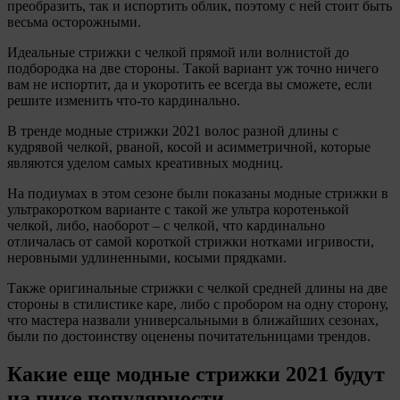
преобразить, так и испортить облик, поэтому с ней стоит быть
весьма осторожными.
Идеальные стрижки с челкой прямой или волнистой до
подбородка на две стороны. Такой вариант уж точно ничего
вам не испортит, да и укоротить ее всегда вы сможете, если
решите изменить что-то кардинально.
В тренде модные стрижки 2021 волос разной длины с
кудрявой челкой, рваной, косой и асимметричной, которые
являются уделом самых креативных модниц.
На подиумах в этом сезоне были показаны модные стрижки в
ультракоротком варианте с такой же ультра коротенькой
челкой, либо, наоборот – с челкой, что кардинально
отличалась от самой короткой стрижки нотками игривости,
неровными удлиненными, косыми прядками.
Также оригинальные стрижки с челкой средней длины на две
стороны в стилистике каре, либо с пробором на одну сторону,
что мастера назвали универсальными в ближайших сезонах,
были по достоинству оценены почитательницами трендов.
Какие еще модные стрижки 2021 будут
на пике популярности