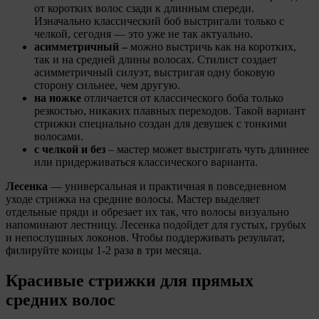
от коротких волос сзади к длинным спереди.
Изначально классический боб выстригали только с
челкой, сегодня — это уже не так актуально.
асимметричный –
можно выстричь как на коротких,
так и на средней длины волосах. Стилист создает
асимметричный силуэт, выстригая одну боковую
сторону сильнее, чем другую.
на ножке
отличается от классического боба только
резкостью, никаких плавных переходов. Такой вариант
стрижки специально создан для девушек с тонкими
волосами.
с челкой и без
– мастер может выстригать чуть длиннее
или придерживаться классического варианта.
Лесенка
— универсальная и практичная в повседневном
уходе стрижка на средние волосы. Мастер выделяет
отдельные пряди и обрезает их так, что волосы визуально
напоминают лестницу. Лесенка подойдет для густых, грубых
и непослушных локонов. Чтобы поддерживать результат,
филируйте концы 1-2 раза в три месяца.
Красивые стрижки для прямых
средних волос