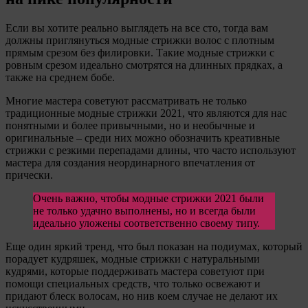
Если вы хотите реально выглядеть на все сто, тогда вам
должны приглянуться модные стрижки волос с плотным
прямым срезом без филировки. Такие модные стрижки с
ровным срезом идеально смотрятся на длинных прядках, а
также на среднем бобе.
Многие мастера советуют рассматривать не только
традиционные модные стрижки 2021, что являются для нас
понятными и более привычными, но и необычные и
оригинальные – среди них можно обозначить креативные
стрижки с резкими перепадами длины, что часто используют
мастера для создания неординарного впечатления от
прически.
Очень важно, чтобы модные стрижки 2021 были
не только удачно выполнены, но и всегда были
идеально уложены соответственно своему типу.
Еще один яркий тренд, что был показан на подиумах, который
порадует кудряшек, модные стрижки с натуральными
кудрями, которые поддерживать мастера советуют при
помощи специальных средств, что только освежают и
придают блеск волосам, но нив коем случае не делают их