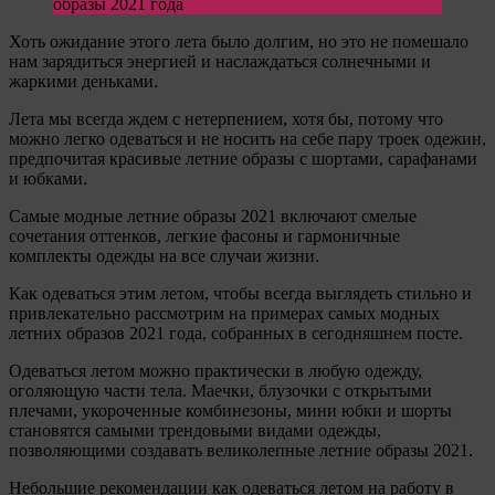
образы 2021 года
Хоть ожидание этого лета было долгим, но это не помешало
нам зарядиться энергией и наслаждаться солнечными и
жаркими деньками.
Лета мы всегда ждем с нетерпением, хотя бы, потому что
можно легко одеваться и не носить на себе пару троек одежин,
предпочитая красивые летние образы с шортами, сарафанами
и юбками.
Самые модные летние образы 2021 включают смелые
сочетания оттенков, легкие фасоны и гармоничные
комплекты одежды на все случаи жизни.
Как одеваться этим летом, чтобы всегда выглядеть стильно и
привлекательно рассмотрим на примерах самых модных
летних образов 2021 года, собранных в сегодняшнем посте.
Одеваться летом можно практически в любую одежду,
оголяющую части тела. Маечки, блузочки с открытыми
плечами, укороченные комбинезоны, мини юбки и шорты
становятся самыми трендовыми видами одежды,
позволяющими создавать великолепные летние образы 2021.
Небольшие рекомендации как одеваться летом на работу в