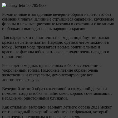
Романтичные и загадочные вечерние образы на лето это без
сомнения платья. Длинные струящиеся сарафаны, кружевные
фасоны и нежные цветочные мотивы в сочетании с воланами
и ободками выглядят очень нарядно и красиво.
Для нарядных и праздничных выходов подойдут не только
красивые летние платья. Нарядно одеться летом можно и в
юбку. Летняя мода предлагает весьма оригинальные и
красивые фасоны юбок, которые выглядят очень нарядно и
празднично.
Речь идет о модных приталенных юбках в сочетании с
укороченным топом. Подобные летние образы очень
женственны и сексуальны, демонстрирующие все
достоинства фигуры.
Вечерний летний образ кокетливой и гламурной девушки
поможет создать юбка из пайетками, хорошо сочетающаяся с
нарядными однотонными блузками.
Как стильный выходной вариант летнего образа 2021 может
стать нарядный вечерний комбинезон с брюками, который
стал очень популярным в последнее время.