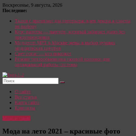
Перейти
Воскресенье, 9 августа, 2026
к
Последние:
содержимому
Ткани с принтами для интерьера: идеи декора и советы
по выбору
Курс валюты — партнёр, который забирает долю без
предупреждения
Медцентр МРТ в Москве цены и выбор лучших
медицинских центров
Свет погас — кто поможет
Ремонт теплообменника газовой колонки для
оптимальной работы системы
Красотка:
О сайте
женский
Все статьи
сайт
Карта сайта
Контакты
О
Моде,
Мода и стиль
стиле
и
Мода на лето 2021 – красивые фото
красоте: