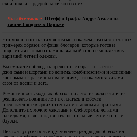
свой новый гардероб парочкой из них.
Читайте также:
Штеффи Граф и Андре Агасси на
ужине Longines в Париже
Что модно носить этим летом мы покажем вам на эффектных
примерах образов от фэшн-блогеров, которые готовы
поделиться своими сетами на жаркий сезон с множеством
вариаций летней одежды.
Вы сможете наблюдать прелестные образы на лето с
джинсами и шортами из денима, комбинезонами и женскими
костюмами в различных вариациях, что окажутся хитами
сезонов весны и лета.
Романтичность модных образов на лето позволят отлично
реализовать новинки летних платьев и юбочек,
предложенные в ярких оттенках и с модными принтами.
Дополнить их можно жакетами и блейзерами, легкими
накидками, надев под низ очаровательные летние топы и
блузки.
Не стоит упускать из виду модные тренды для образов на
вечер и аутфитов по особому поводу, для деловых встреч и