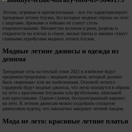
Легкие, игривые и притягательные – все это характеризирует
трендовые летние блузки, без которых модные образы на лето
с шортами, брюками и юбками не станут столь
очаровательными. Множество воланов и рюш, разрезы и
открытости на плечах и спине, милые банты и завязки станут
главными атрибутами модных летних блузок.
Модные летние джинсы и одежда из
денима
Трендовые сеты на теплый сезон 2021 в изобилие будут
продемонстрированы с модным денимом, который должен
быть «вареным» или же выбеленным. Основой летнего
гардероба будут модные джинсы, что легко впишутся в образы
на лето с красивыми блузками или футболками, шпилькой
или кроссовками. Одним словом, беспроигрышный вариант
на лето. К летним джинсам можно подобрать стильную
джинсовую куртку, что лаконично завершит летний тандем.
Мода не лето: красивые летние платья