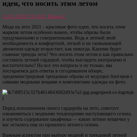
идеи, что носить этим летом
только
полезные
советы
12.03.2021
07.10.2021
Мария С
для
женщины
Мода на лето 2021 – красивые фото идеи, что носить этим
жарким летом особенно важно, чтобы образы были
продуманными и совершенными. Ведь в летний зной
необходимость в комфортной, легкой и не сковывающей
движения одежде возрастает, как никогда. Какими будут
главные тренды лета? Что носить этим летом и как правильно
составить летний гардероб, чтобы выглядеть неотразимо и
восхитительно? На все эти вопросы и не только, мы
постараемся дать ответы в сегодняшнем обзоре,
продемонстрировав трендовые образы от ведущих блогеров с
самыми модными вещами и комплектами одежды на фото.
Перед пополнением своего гардероба на лето, советует
ознакомиться с модными тенденциями наступающего сезона,
и изучить содержание шкафчика — какие летние вещички у
вас остались еще из прошлого летнего сезона.
Важным аспектом при выборе модной и трендовой летней