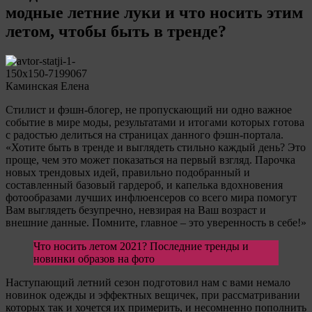
модные летние луки и что носить этим
летом, чтобы быть в тренде?
Каминская Елена
Стилист и фэшн-блогер, не пропускающий ни одно важное
событие в мире моды, результатами и итогами которых готова
с радостью делиться на страницах данного фэшн-портала.
«Хотите быть в тренде и выглядеть стильно каждый день? Это
проще, чем это может показаться на первый взгляд. Парочка
новых трендовых идей, правильно подобранный и
составленный базовый гардероб, и капелька вдохновения
фотообразами лучших инфлюенсеров со всего мира помогут
Вам выглядеть безупречно, невзирая на Ваш возраст и
внешние данные. Помните, главное – это уверенность в себе!»
Что носить летом 2021? Последние тренды и
новинки образов на фото
Наступающий летний сезон подготовил нам с вами немало
новинок одежды и эффектных вещичек, при рассматривании
которых так и хочется их примерить, и несомненно пополнить