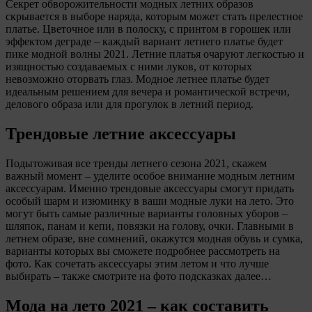
Секрет обворожительности модных летних образов
скрывается в выборе наряда, которым может стать прелестное
платье. Цветочное или в полоску, с принтом в горошек или
эффектом деграде – каждый вариант летнего платье будет
пике модной волны 2021. Летние платья очаруют легкостью и
изящностью создаваемых с ними луков, от которых
невозможно оторвать глаз. Модное летнее платье будет
идеальным решением для вечера и романтической встречи,
делового образа или для прогулок в летний период.
Трендовые летние аксессуары
Подытоживая все тренды летнего сезона 2021, скажем
важный момент – уделите особое внимание модным летним
аксессуарам. Именно трендовые аксессуары смогут придать
особый шарм и изюминку в ваши модные луки на лето. Это
могут быть самые различные варианты головных уборов –
шляпок, панам и кепи, повязки на голову, очки. Главными в
летнем образе, вне сомнений, окажутся модная обувь и сумка,
варианты которых вы сможете подробнее рассмотреть на
фото. Как сочетать аксессуары этим летом и что лучше
выбирать – также смотрите на фото подсказках далее…
Мода на лето 2021 – как составить