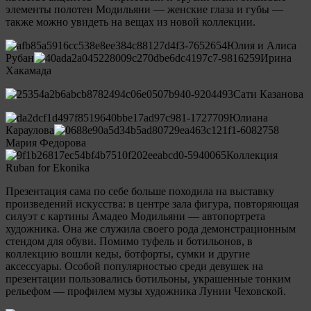
элементы полотен Модильяни — женские глаза и губы —
также можно увидеть на вещах из новой коллекции.
Юлия и Алиса
Рубан
Ирина
Хакамада
Сати Казанова
Юлиана
Караулова
Мария Федорова
Коллекция
Ruban for Ekonika
Презентация сама по себе больше походила на выставку
произведений искусства: в центре зала фигура, повторяющая
силуэт с картины Амадео Модильяни — автопортрета
художника. Она же служила своего рода демонстрационным
стендом для обуви. Помимо туфель и ботильонов, в
коллекцию вошли кеды, ботфорты, сумки и другие
аксессуары. Особой популярностью среди девушек на
презентации пользовались ботильоны, украшенные тонким
рельефом — профилем музы художника Лунии Чеховской.