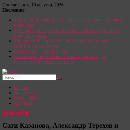
Перейти
Понедельник, 10 августа, 2026
к
Последние:
содержимому
Ткани с принтами для интерьера: идеи декора и советы
по выбору
Курс валюты — партнёр, который забирает долю без
предупреждения
Медцентр МРТ в Москве цены и выбор лучших
медицинских центров
Свет погас — кто поможет
Ремонт теплообменника газовой колонки для
оптимальной работы системы
Красотка:
О сайте
женский
Все статьи
сайт
Карта сайта
Контакты
О
Моде,
Мода и стиль
стиле
и
Сати Казанова, Александр Терехов и
красоте: