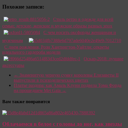
Похожие записи:
Стиль ретро в одежде для всей
семьи: детские, женские и мужские образы разных эпох
С чем носить оксфорды женщинам и
мужчинам
С днем рождения, Рози Хантингтон-Уайтли: секреты
идеального гардероба модели
Оскар-2018: лучшие
аксессуары
←
Знаменитую черную сумку королевы Елизаветы II
выпустили в психоделических цветах
Платье раздора: как Амаль Клуни подвела Тома Форда
на прошедшем Met Gala
→
Вам также понравится
Облачаемся в белое с головы до ног, как звезды