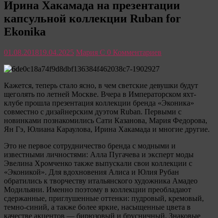
Ирина Хакамада на презентации
только
полезные
капсульной коллекции Ruban for
советы
Ekonika
для
женщины
01.08.2018
19.04.2025
Мария С
0 Комментариев
Кажется, теперь стало ясно, в чем светские девушки будут
щеголять по летней Москве. Вчера в Императорском яхт-
клубе прошла презентация коллекции бренда «Эконика»
совместно с дизайнерским дуэтом Ruban. Первыми с
новинками познакомились Сати Казанова, Мария Федорова,
Ян Гэ,
Юлиана Караулова, Ирина Хакамада и многие другие.
Это не первое сотрудничество бренда с модными и
известными личностями: Алла Пугачева и эксперт моды
Эвелина Хромченко также выпускали свои коллекции с
«Эконикой». Для вдохновения Алиса и Юлия Рубан
обратились к творчеству итальянского художника Амадео
Модильяни. Именно поэтому в коллекции преобладают
сдержанные, приглушенные оттенки: пудровый, кремовый,
темно-синий, а также более яркие, насыщенные цвета в
качестве акцентов — бирюзовый и брусничный. Знаковые