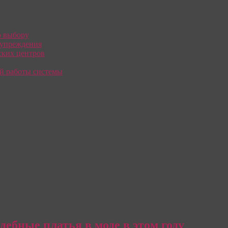
о выбору
дупреждения
ких центров
й работы системы
дебные платья в моде в этом году