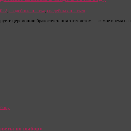
2022
,
свадебные платья
,
свадебных платьев
ируете церемонию бракосочетания этим летом — самое время на
советы по выбору