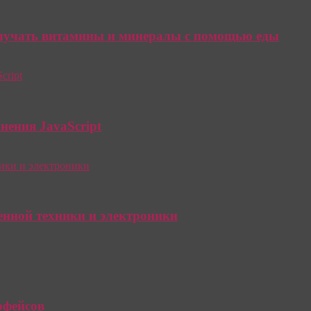
олучать витамины и минералы с помощью еды
нения JavaScript
енной техники и электроники
рфейсов