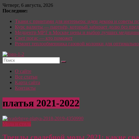
Перейти
Четверг, 6 августа, 2026
к
Последние:
содержимому
Ткани с принтами для интерьера: идеи декора и советы п
Курс валюты — партнёр, который забирает долю без пре
Медцентр МРТ в Москве цены и выбор лучших медицинс
Свет погас — кто поможет
Ремонт теплообменника газовой колонки для оптимально
Красотка:
О сайте
женский
Все статьи
сайт
Карта сайта
Контакты
О
Моде,
платья 2021-2022
стиле
и
красоте:
только
Мода и стиль
полезные
советы
Тренды свадебной моды 2021: какие сва
для