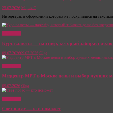
25.07.2026
Мария С
Интерьеры, в оформлении которых не поскупились на текстиль
Интересно
Курс валюты — партнёр, который забирает долю
09.07.2026
09.07.2026
Olga
Интересно
Медцентр МРТ в Москве цены и выбор лучших м
09.07.2026
Olga
Интересно
Свет погас — кто поможет