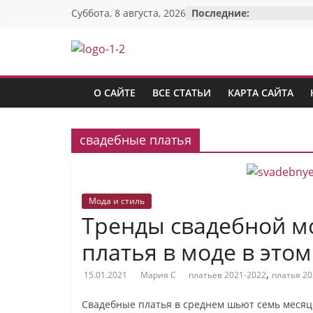
Перейти
Суббота, 8 августа, 2026
Последние:
к
содержимому
Красотка:
женский
О САЙТЕ
ВСЕ СТАТЬИ
КАРТА САЙТА
сайт
свадебные платья
О
Моде,
Мода и стиль
стиле
Тренды свадебной м
и
красоте:
платья в моде в этом
только
полезные
,
15.01.2021
Мария С
платьев 2021-2022
платья 20
советы
Свадебные платья в среднем шьют семь месяц
для