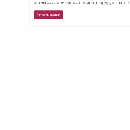
летом — самое время начинать продумывать 
женщины
Читать далее