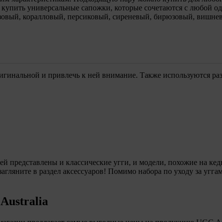
купить универсальные сапожки, которые сочетаются с любой од
озовый, коралловый, персиковый, сиреневый, бирюзовый, вишневы
игинальной и привлечь к ней внимание. Также используются ра
й представлены и классические угги, и модели, похожие на кед
агляните в раздел аксессуаров! Помимо набора по уходу за угг
Australia