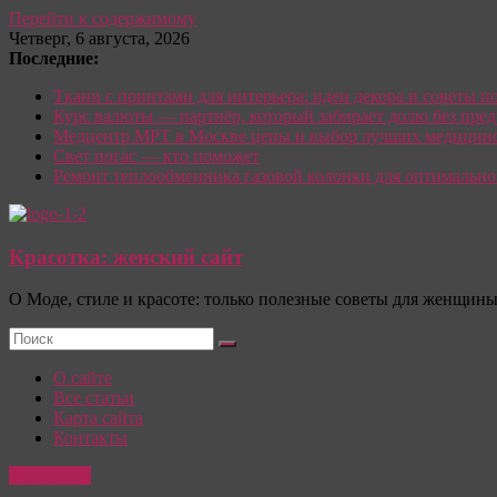
Перейти к содержимому
Четверг, 6 августа, 2026
Последние:
Ткани с принтами для интерьера: идеи декора и советы п
Курс валюты — партнёр, который забирает долю без пре
Медцентр МРТ в Москве цены и выбор лучших медицинс
Свет погас — кто поможет
Ремонт теплообменника газовой колонки для оптимально
Красотка: женский сайт
О Моде, стиле и красоте: только полезные советы для женщин
О сайте
Все статьи
Карта сайта
Контакты
Интересно