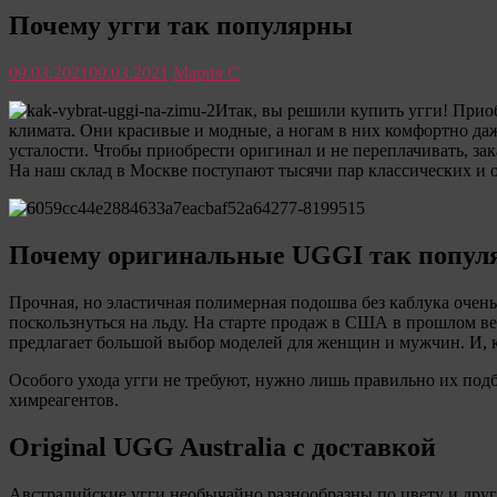
Почему угги так популярны
09.03.2021
09.03.2021
Мария С
Итак, вы решили купить угги! Прио
климата. Они красивые и модные, а ногам в них комфортно даже
усталости. Чтобы приобрести оригинал и не переплачивать, з
На наш склад в Москве поступают тысячи пар классических и о
Почему оригинальные UGGI так попул
Прочная, но эластичная полимерная подошва без каблука очень
поскользнуться на льду. На старте продаж в США в прошлом в
предлагает большой выбор моделей для женщин и мужчин. И, ко
Особого ухода угги не требуют, нужно лишь правильно их подб
химреагентов.
Original UGG Australia с доставкой
Австралийские угги необычайно разнообразны по цвету и дру