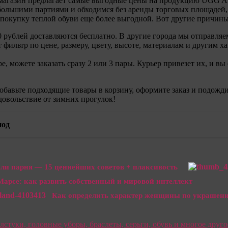
агазин предлагает самые выгодные цены на продукцию UGG Aust
большими партиями и обходимся без аренды торговых площадей,
покупку теплой обуви еще более выгодной. Вот другие причины 
0 рублей доставляются бесплатно. В другие города мы отправл
ильтр по цене, размеру, цвету, высоте, материалам и другим х
е, можете заказать сразу 2 или 3 пары. Курьер привезет их, и 
обавьте подходящие товары в корзину, оформите заказ и подожди
довольствие от зимних прогулок!
иод
или парня — 15 ценнейших советов + плаксивость
Марсе: как развить собственный и мировой интеллект
Как определить характер женщины по украшения
стуки, головные уборы, браслеты, серьги, обувь и многое друг