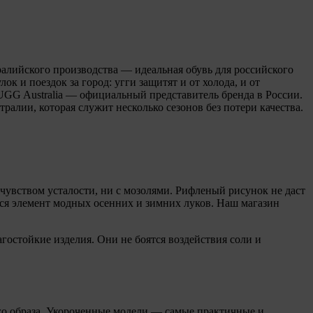
ралийского производства — идеальная обувь для российского
 и поездок за город: угги защитят и от холода, и от
 UGG Australia — официальный представитель бренда в России.
алии, которая служит несколько сезонов без потери качества.
 чувством усталости, ни с мозолями. Рифленый рисунок не даст
йся элемент модных осенних и зимних луков. Наш магазин
гостойкие изделия. Они не боятся воздействия соли и
го образа. Укороченные модели — самые практичные и