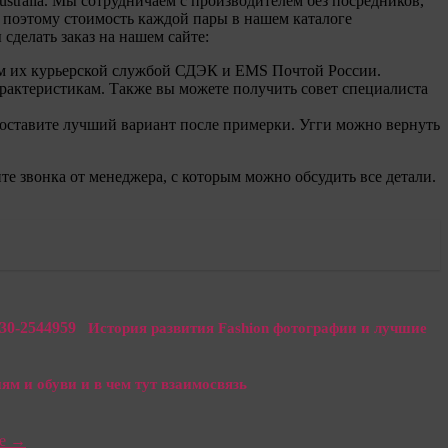
ralia. Мы сотрудничаем с производителем без посредников,
 поэтому стоимость каждой пары в нашем каталоге
сделать заказ на нашем сайте:
яем их курьерской службой СДЭК и EMS Почтой России.
арактеристикам. Также вы можете получить совет специалиста
вы оставите лучший вариант после примерки. Угги можно вернуть
те звонка от менеджера, с которым можно обсудить все детали.
История развития Fashion фотографии и лучшие
м и обуви и в чем тут взаимосвязь
ое
→