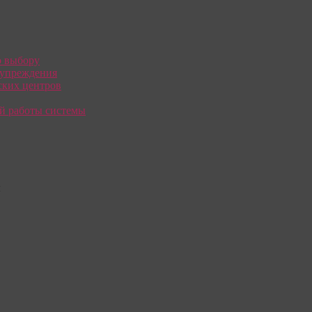
о выбору
дупреждения
ких центров
й работы системы
ы