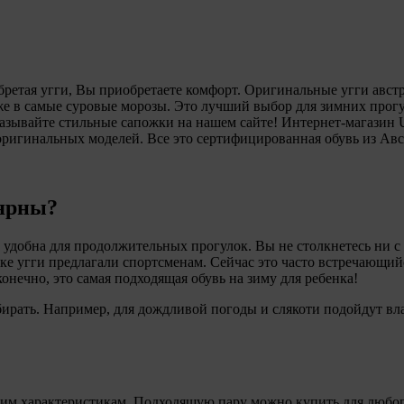
бретая угги, Вы приобретаете комфорт. Оригинальные угги авст
 в самые суровые морозы. Это лучший выбор для зимних прогулок
аказывайте стильные сапожки на нашем сайте! Интернет-магазин
ригинальных моделей. Все это сертифицированная обувь из Австр
ярны?
 удобна для продолжительных прогулок. Вы не столкнетесь ни с
еке угги предлагали спортсменам. Сейчас это часто встречающи
нечно, это самая подходящая обувь на зиму для ребенка!
ирать. Например, для дождливой погоды и слякоти подойдут вла
гим характеристикам. Подходящую пару можно купить для любо