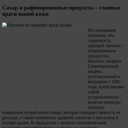
Сахар и рафинированные продукты – главные
враги вашей кожи
Исследования
показали, что
серьезность
прыщей связана с
потреблением
продуктов,
богатых сахаром.
Гликемический
индекс,
используемый в
медицине с 1981
года, представляет
собой
установленную
количественную
единицу
измерения потребления пищи, которая отражает скорость ее
распада, а также изменение уровней глюкозы и инсулина в
плазме крови. К продуктам с низким гликемическим
индексом относятся овощи и злаки, а с высоким