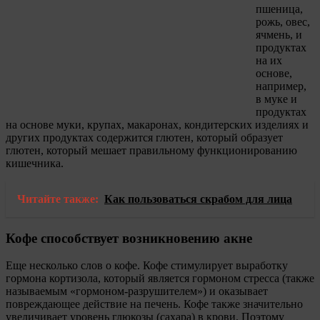
пшеница,
рожь, овес,
ячмень, и
продуктах
на их
основе,
например,
в муке и
продуктах
на основе муки, крупах, макаронах, кондитерских изделиях и
других продуктах содержится глютен, который образует
глютен, который мешает правильному функционированию
кишечника.
Читайте также:
Как пользоваться скрабом для лица
Кофе способствует возникновению акне
Еще несколько слов о кофе. Кофе стимулирует выработку
гормона кортизола, который является гормоном стресса (также
называемым «гормоном-разрушителем») и оказывает
повреждающее действие на печень. Кофе также значительно
увеличивает уровень глюкозы (сахара) в крови. Поэтому