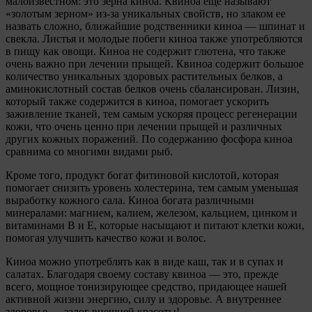
малоизвестном: это зерна киноа. Квиноа еще называют
«золотым зерном» из-за уникальных свойств, но злаком ее
назвать сложно, ближайшие родственники киноа — шпинат и
свекла. Листья и молодые побеги киноа также употребляются
в пищу как овощи. Киноа не содержит глютена, что также
очень важно при лечении прыщей. Квиноа содержит большое
количество уникальных здоровых растительных белков, а
аминокислотный состав белков очень сбалансирован. Лизин,
который также содержится в киноа, помогает ускорить
заживление тканей, тем самым ускоряя процесс регенерации
кожи, что очень ценно при лечении прыщей и различных
других кожных поражений. По содержанию фосфора киноа
сравнима со многими видами рыб.
Кроме того, продукт богат фитиновой кислотой, которая
помогает снизить уровень холестерина, тем самым уменьшая
выработку кожного сала. Киноа богата различными
минералами: магнием, калием, железом, кальцием, цинком и
витаминами B и E, которые насыщают и питают клетки кожи,
помогая улучшить качество кожи и волос.
Киноа можно употреблять как в виде каш, так и в супах и
салатах. Благодаря своему составу квиноа — это, прежде
всего, мощное тонизирующее средство, придающее нашей
активной жизни энергию, силу и здоровье. А внутреннее
здоровье — залог внешней красоты!