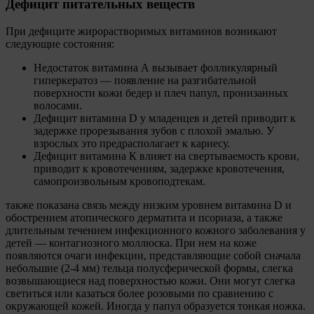
Дефицит питательных веществ
При дефиците жирорастворимых витаминов возникают
следующие состояния:
Недостаток витамина А вызывает фолликулярный
гиперкератоз — появление на разгибательной
поверхности кожи бедер и плеч папул, пронизанных
волосами.
Дефицит витамина D у младенцев и детей приводит к
задержке прорезывания зубов с плохой эмалью. У
взрослых это предрасполагает к кариесу.
Дефицит витамина К влияет на свертываемость крови,
приводит к кровотечениям, задержке кровотечения,
самопроизвольным кровоподтекам.
также показана связь между низким уровнем витамина D и
обострением атопического дерматита и псориаза, а также
длительным течением инфекционного кожного заболевания у
детей — контагиозного моллюска. При нем на коже
появляются очаги инфекции, представляющие собой сначала
небольшие (2-4 мм) тельца полусферической формы, слегка
возвышающиеся над поверхностью кожи. Они могут слегка
светиться или казаться более розовыми по сравнению с
окружающей кожей. Иногда у папул образуется тонкая ножка.