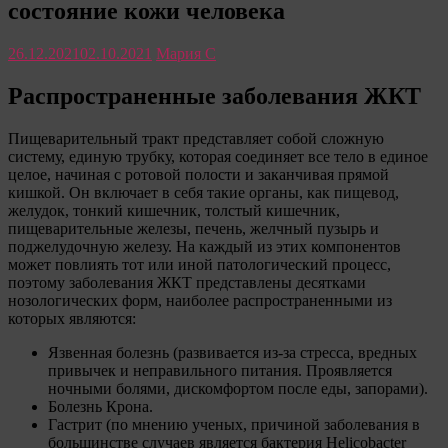
состояние кожи человека
только
полезные
советы
26.12.2021
02.10.2021
Мария С
для
женщины
Распространенные заболевания ЖКТ
Пищеварительный тракт представляет собой сложную
систему, единую трубку, которая соединяет все тело в единое
целое, начиная с ротовой полости и заканчивая прямой
кишкой. Он включает в себя такие органы, как пищевод,
желудок, тонкий кишечник, толстый кишечник,
пищеварительные железы, печень, желчный пузырь и
поджелудочную железу. На каждый из этих компонентов
может повлиять тот или иной патологический процесс,
поэтому заболевания ЖКТ представлены десятками
нозологических форм, наиболее распространенными из
которых являются:
Язвенная болезнь (развивается из-за стресса, вредных
привычек и неправильного питания. Проявляется
ночными болями, дискомфортом после еды, запорами).
Болезнь Крона.
Гастрит (по мнению ученых, причиной заболевания в
большинстве случаев является бактерия Helicobacter