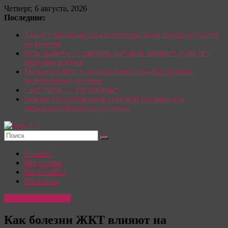
Перейти
Четверг, 6 августа, 2026
к
Последние:
содержимому
Ткани с принтами для интерьера: идеи декора и советы
по выбору
Курс валюты — партнёр, который забирает долю без
предупреждения
Медцентр МРТ в Москве цены и выбор лучших
медицинских центров
Свет погас — кто поможет
Ремонт теплообменника газовой колонки для
оптимальной работы системы
Красотка:
О сайте
женский
Все статьи
сайт
Карта сайта
Контакты
О
Моде,
Здоровье и красота
стиле
и
Как болезни ЖКТ влияют на
красоте: