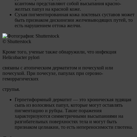
ксантомы представляют собой высыпания красно-
желтых папул на красной коже.
Сухая пигментированная кожа локтевых суставов может
быть признаком дискинезии желчевыводящих путей, то
есть нарушением оттока желчи.
© Shutterstock
Кроме того, ученые также обнаружили, что инфекция
Helicobacter pylori
связаны с атопическим дерматитом и почесухой или
почесухой. При почесухе, папулах при серозно-
геморрагических
струпья.
Герпетиформный дерматит — это хроническая зудящая
сыпь из волосяных папул, которые могут оставлять
пигментацию и рубцы. Такие поражения
характеризуются симметричными высыпаниями на
разгибательных поверхностях тела и могут быть
признаком целиакии, то есть непереносимости глютена.