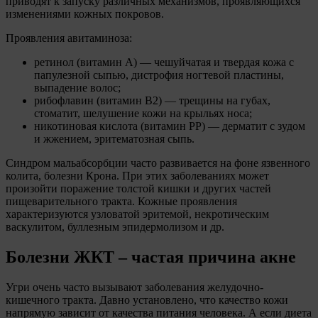
приводят к запуску различных механизмов, проявляющихся
изменениями кожных покровов.
Проявления авитаминоза:
ретинол (витамин А) — чешуйчатая и твердая кожа с
папулезной сыпью, дистрофия ногтевой пластины,
выпадение волос;
рибофлавин (витамин В2) — трещины на губах,
стоматит, шелушение кожи на крыльях носа;
никотиновая кислота (витамин PP) — дерматит с зудом
и жжением, эритематозная сыпь.
Синдром мальабсорбции часто развивается на фоне язвенного
колита, болезни Крона. При этих заболеваниях может
произойти поражение толстой кишки и других частей
пищеварительного тракта. Кожные проявления
характеризуются узловатой эритемой, некротическим
васкулитом, буллезным эпидермолизом и др.
Болезни ЖКТ – частая причина акне
Угри очень часто вызывают заболевания желудочно-
кишечного тракта. Давно установлено, что качество кожи
напрямую зависит от качества питания человека. А если диета