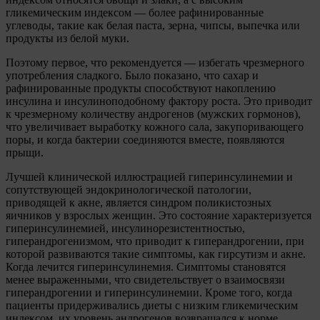
гликемическим индексом — более рафинированные
углеводы, такие как белая паста, зерна, чипсы, выпечка или
продукты из белой муки.
Поэтому первое, что рекомендуется — избегать чрезмерного
употребления сладкого. Было показано, что сахар и
рафинированные продукты способствуют накоплению
инсулина и инсулиноподобному фактору роста. Это приводит
к чрезмерному количеству андрогенов (мужских гормонов),
что увеличивает выработку кожного сала, закупоривающего
поры, и когда бактерии соединяются вместе, появляются
прыщи.
Лучшей клинической иллюстрацией гиперинсулинемии и
сопутствующей эндокринологической патологии,
приводящей к акне, является синдром поликистозных
яичников у взрослых женщин. Это состояние характеризуется
гиперинсулинемией, инсулинорезистентностью,
гиперандрогенизмом, что приводит к гиперандрогении, при
которой развиваются такие симптомы, как гирсутизм и акне.
Когда лечится гиперинсулинемия. Симптомы становятся
менее выраженными, что свидетельствует о взаимосвязи
гиперандрогении и гиперинсулинемии. Кроме того, когда
пациенты придерживались диеты с низким гликемическим
индексом, их уровень андрогенов возвращался к норме.