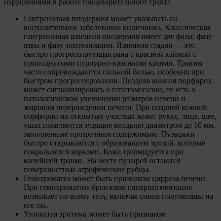
нарушениями в работе пищеварительного тракта
Гангренозная пиодермия может указывать на
воспалительное заболевание кишечника. Классическая
гангренозная язвенная пиодермия имеет две фазы: фазу
язвы и фазу эпителизации. Язвенная стадия — это
быстро прогрессирующая рана с красной каймой с
приподнятыми пурпурно-красными краями. Травмы
часто сопровождаются сильной болью, особенно при
быстром прогрессировании. Поздняя кожная порфирия
может сигнализировать о гепатомегалии, то есть о
патологическом увеличении размеров печени и
жировом перерождении печени. При поздней кожной
порфирии на открытых участках кожи: руках, лице, шее,
ушах появляются зудящие волдыри диаметром до 10 мм,
заполненные прозрачным содержимым. Пузырьки
быстро открываются с образованием эрозий, которые
покрываются корками. Кожа травмируется при
малейшей травме. На месте пузырей остаются
поверхностные атрофические рубцы.
Гемохроматоз может быть признаком цирроза печени.
При гемохроматозе бронзовая гиперпигментация
возникает по всему телу, включая синие полумесяцы на
ногтях.
Узловатая эритема может быть признаком