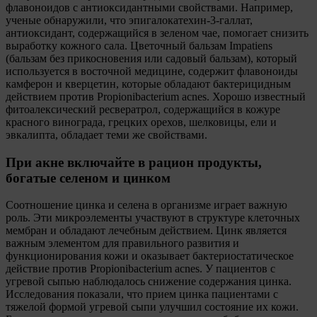
флавоноидов с антиоксидантными свойствами. Например,
ученые обнаружили, что эпигалокатехин-3-галлат,
антиоксидант, содержащийся в зеленом чае, помогает снизить
выработку кожного сала. Цветочный бальзам Impatiens
(бальзам без прикосновения или садовый бальзам), который
используется в восточной медицине, содержит флавоноиды
камферон и кверцетин, которые обладают бактерицидным
действием против Propionibacterium acnes. Хорошо известный
фитоалексический ресвератрол, содержащийся в кожуре
красного винограда, грецких орехов, шелковицы, ели и
эвкалипта, обладает теми же свойствами.
При акне включайте в рацион продукты,
богатые селеном и цинком
Соотношение цинка и селена в организме играет важную
роль. Эти микроэлементы участвуют в структуре клеточных
мембран и обладают лечебным действием. Цинк является
важным элементом для правильного развития и
функционирования кожи и оказывает бактериостатическое
действие против Propionibacterium acnes. У пациентов с
угревой сыпью наблюдалось снижение содержания цинка.
Исследования показали, что прием цинка пациентами с
тяжелой формой угревой сыпи улучшил состояние их кожи.