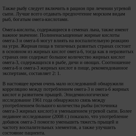
Также рыбу следует включить в рацион при лечении угревой
сыпи. Лучше всего отдавать предпочтение морским видам
рыб, богатым омега-кислотами.
Омега-кислоты, содержащиеся в семенах льна, также имеют
важное значение. Полиненасыщенные жирные кислоты
омега-3 и омега-6 могут влиять на воспалительную реакцию
на угри. Жирная пища в типичных развитых странах состоит
в основном из жирных кислот омега-6, тогда как в неразвитых
странах они содержат большое количество жирных кислот
омега-3, содержащихся в рыбе, дичи и овощах. Соотношение
омега-6 и омега-3 жирных кислот в пище, рекомендованное
экспертами, составляет 2: 1.
В настоящее время очень мало исследований обнаружили
корреляцию между потреблением омега-3 и омега-6 жирных
кислот и развитием прыщей. Эпидемиологическое
исследование 1961 года обнаружило связь между
употреблением большого количества рыбы (источника
омега-3 жирных кислот) и уменьшением угревой сыпи. Более
недавнее исследование (2008 г.) показало, что употребление
добавок омега-3 помогло уменьшить тяжесть прыщей и
частоту воспалительных элементов, а также улучшить
состояние пациента.