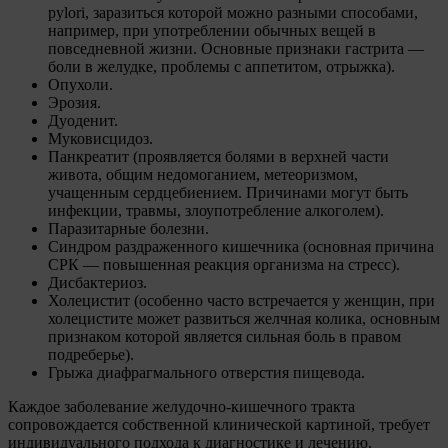
pylori, заразиться которой можно разными способами,
например, при употреблении обычных вещей в
повседневной жизни. Основные признаки гастрита —
боли в желудке, проблемы с аппетитом, отрыжка).
Опухоли.
Эрозия.
Дуоденит.
Муковисцидоз.
Панкреатит (проявляется болями в верхней части
живота, общим недомоганием, метеоризмом,
учащенным сердцебиением. Причинами могут быть
инфекции, травмы, злоупотребление алкоголем).
Паразитарные болезни.
Синдром раздраженного кишечника (основная причина
СРК — повышенная реакция организма на стресс).
Дисбактериоз.
Холецистит (особенно часто встречается у женщин, при
холецистите может развиться желчная колика, основным
признаком которой является сильная боль в правом
подреберье).
Грыжа диафрагмального отверстия пищевода.
Каждое заболевание желудочно-кишечного тракта
сопровождается собственной клинической картиной, требует
индивидуального подхода к диагностике и лечению.