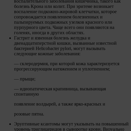
воспалительного заболевания кишечника, такого как
болезнь Крона или колит. При эритеме возникает
воспаление подкожно-жировой клетчатки, которое
сопровождается появлением болезненных и
пальпируемых подкожных узелков красного или
пурпурного цвета. Чаще всего они появляются на
голенях, иногда в других областях.
Гастрит и язвенная болезнь желудка и
двенадцатиперстной кишки, вызванные известной
бактерией Helicobacter pylori, могут вызывать
следующие кожные заболевания:
— склеродермия, при которой кожа характеризуется
прогрессирующим натяжением и уплотнением;
— прыщи;
— идиопатическая крапивница, вызывающая
спонтанную
появление волдырей, а также ярко-красных и
розовые пятна.
Эруптивные ксантомы могут указывать на повышенный
уровень триглицеридов в сыворотке крови. Визуально