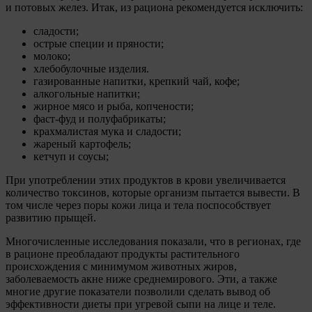
и потовых желез. Итак, из рациона рекомендуется исключить:
сладости;
острые специи и пряности;
молоко;
хлебобулочные изделия.
газированные напитки, крепкий чай, кофе;
алкогольные напитки;
жирное мясо и рыба, копчености;
фаст-фуд и полуфабрикаты;
крахмалистая мука и сладости;
жареный картофель;
кетчуп и соусы;
При употреблении этих продуктов в крови увеличивается
количество токсинов, которые организм пытается вывести. В
том числе через поры кожи лица и тела поспособствует
развитию прыщей.
Многочисленные исследования показали, что в регионах, где
в рационе преобладают продукты растительного
происхождения с минимумом животных жиров,
заболеваемость акне ниже среднемирового. Эти, а также
многие другие показатели позволили сделать вывод об
эффективности диеты при угревой сыпи на лице и теле.