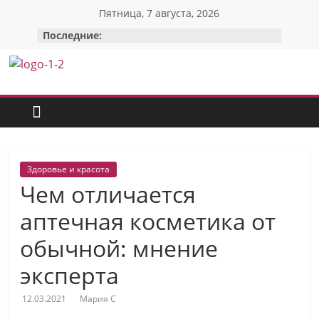
Перейти
Пятница, 7 августа, 2026
к
Последние:
содержимому
Красотка:
женский
сайт
Здоровье и красота
Чем отличается
О
Моде,
аптечная косметика от
стиле
обычной: мнение
и
красоте:
эксперта
только
полезные
12.03.2021
Мария С
советы