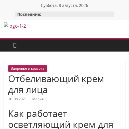
Перейти
Суббота, 8 августа, 2026
к
Последние:
содержимому
Красотка:
женский
сайт
Здоровье и красота
Отбеливающий крем
О
Моде,
для лица
стиле
и
01.08.2021
Мария С
красоте:
Как работает
только
полезные
осветляющий крем для
советы