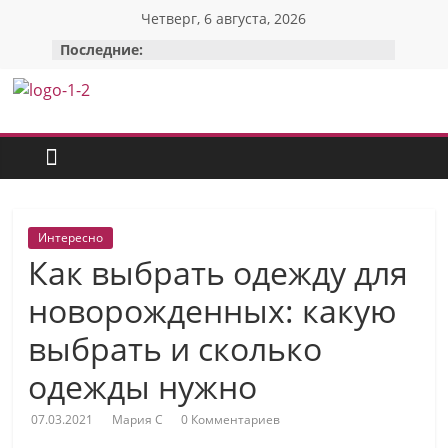
Перейти
Четверг, 6 августа, 2026
к
Последние:
содержимому
Красотка:
женский
сайт
Интересно
Как выбрать одежду для
О
Моде,
новорожденных: какую
стиле
выбрать и сколько
и
красоте:
одежды нужно
только
полезные
07.03.2021
Мария С
0 Комментариев
советы