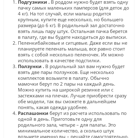
Подгузники .
В роддом нужно будет взять одну
пачку самых маленьких памперсов (для деток до
4 кг). На тот случай, если малыш родится
крупным, купите еще несколько, но большего
размера (до 6 кг). В родильный зал достаточно
взять лишь пару штук. Остальная пачка берется
в палату, где вы будете находиться до выписки.
Пеленкибайковые и ситцевые. Даже если вы не
планируете пеленать малыша, все равно стоит
взять с собой несколько пеленочек. Их можно
использовать в качестве подстилки.
Ползунки .
В родильный зал вам нужно будет
взять две пары ползунков. Еще несколько
комплектов возьмите в палату. Обычно
мамочки берут по 2 пары на каждый день.
Можно купить на широкой резинке или с
застежками на плечах. Лучше приобрести сразу
обе модели, так вы сможете в дальнейшем
понять, какая одежда удобнее.
Распашонки
берут из расчета использовать по
одной в день. Приготовьте одну для
родильного зала, четыре – для палаты. Это
минимальное количество, а сколько штук
возьмете именно вы – решайте самостоятельно.